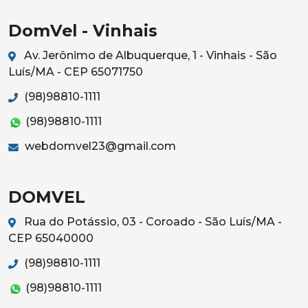
DomVel - Vinhais
Av. Jerônimo de Albuquerque, 1 - Vinhais - São
Luís/MA - CEP 65071750
(98)98810-1111
(98)98810-1111
webdomvel23@gmail.com
DOMVEL
Rua do Potássio, 03 - Coroado - São Luís/MA -
CEP 65040000
(98)98810-1111
(98)98810-1111