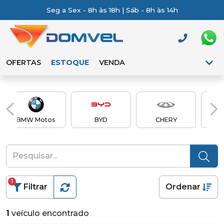
Seg a Sex - 8h às 18h | Sáb - 8h às 14h
OFERTAS
ESTOQUE
VENDA
BMW Motos
BYD
CHERY
Ch
1
Filtrar
Ordenar
1
veículo encontrado