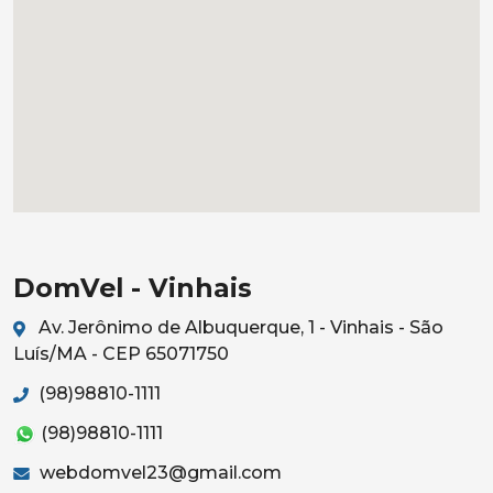
DomVel - Vinhais
Av. Jerônimo de Albuquerque, 1 - Vinhais - São
Luís/MA - CEP 65071750
(98)98810-1111
(98)98810-1111
webdomvel23@gmail.com