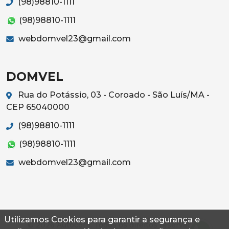
(98)98810-1111
(98)98810-1111
webdomvel23@gmail.com
DOMVEL
Rua do Potássio, 03 - Coroado - São Luís/MA -
CEP 65040000
(98)98810-1111
(98)98810-1111
webdomvel23@gmail.com
Utilizamos Cookies para garantir a segurança e
© 2026 Autoconf. Todos os direitos reservados.