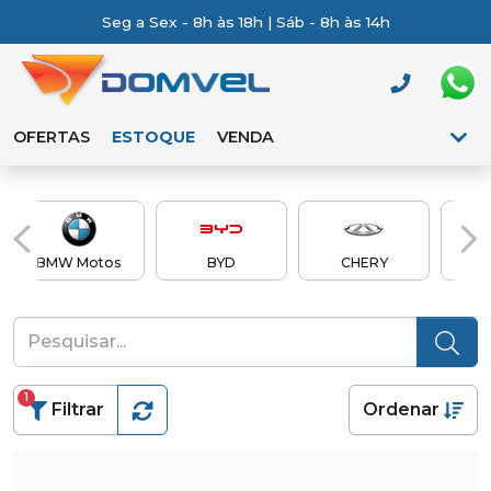
Seg a Sex - 8h às 18h | Sáb - 8h às 14h
OFERTAS
ESTOQUE
VENDA
BMW Motos
BYD
CHERY
Ch
1
Filtrar
Ordenar