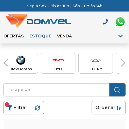
Seg a Sex - 8h às 18h | Sáb - 8h às 14h
OFERTAS
ESTOQUE
VENDA
BMW Motos
BYD
CHERY
Ch
1
Filtrar
Ordenar