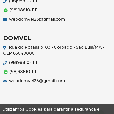
(98)98810-1111
(98)98810-1111
webdomvel23@gmail.com
DOMVEL
Rua do Potássio, 03 - Coroado - São Luís/MA -
CEP 65040000
(98)98810-1111
(98)98810-1111
webdomvel23@gmail.com
Utilizamos Cookies para garantir a segurança e
© 2026 Autoconf. Todos os direitos reservados.