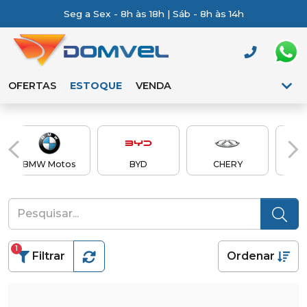
Seg a Sex - 8h às 18h | Sáb - 8h às 14h
OFERTAS
ESTOQUE
VENDA
BMW Motos
BYD
CHERY
Ch
1
Filtrar
Ordenar