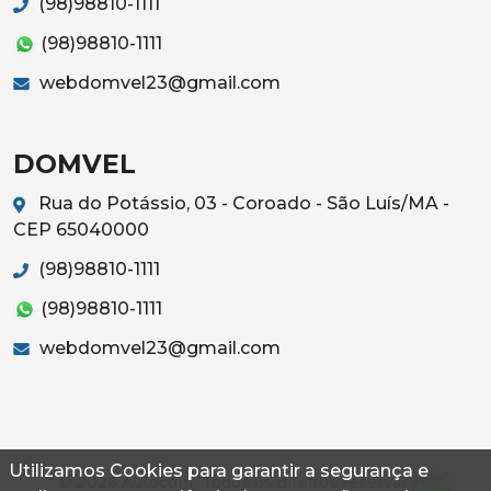
(98)98810-1111
(98)98810-1111
webdomvel23@gmail.com
DOMVEL
Rua do Potássio, 03 - Coroado - São Luís/MA -
CEP 65040000
(98)98810-1111
(98)98810-1111
webdomvel23@gmail.com
Utilizamos Cookies para garantir a segurança e
© 2026 Autoconf. Todos os direitos reservados.