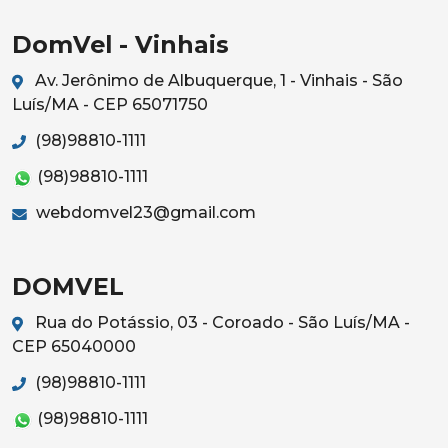
DomVel - Vinhais
Av. Jerônimo de Albuquerque, 1 - Vinhais - São
Luís/MA - CEP 65071750
(98)98810-1111
(98)98810-1111
webdomvel23@gmail.com
DOMVEL
Rua do Potássio, 03 - Coroado - São Luís/MA -
CEP 65040000
(98)98810-1111
(98)98810-1111