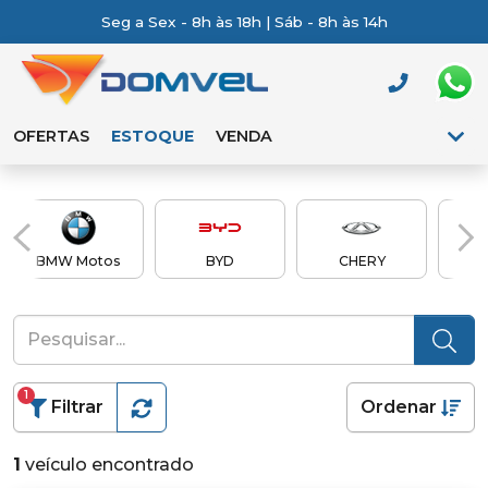
Seg a Sex - 8h às 18h | Sáb - 8h às 14h
OFERTAS
ESTOQUE
VENDA
BMW Motos
BYD
CHERY
Ch
1
Filtrar
Ordenar
1
veículo encontrado