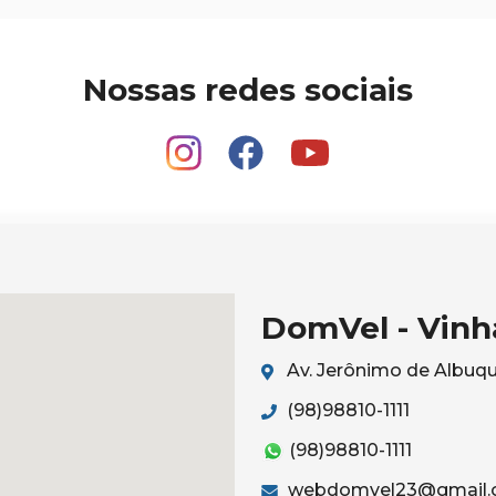
Nossas redes sociais
DomVel - Vinh
Av. Jerônimo de Albuque
(98)98810-1111
(98)98810-1111
webdomvel23@gmail.