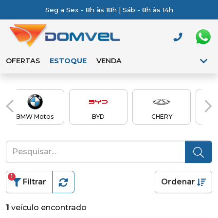
Seg a Sex - 8h às 18h | Sáb - 8h às 14h
OFERTAS
ESTOQUE
VENDA
BMW Motos
BYD
CHERY
Ch
1
Filtrar
Ordenar
1
veículo encontrado