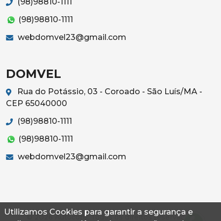
(98)98810-1111
(98)98810-1111
webdomvel23@gmail.com
DOMVEL
Rua do Potássio, 03 - Coroado - São Luís/MA -
CEP 65040000
(98)98810-1111
(98)98810-1111
webdomvel23@gmail.com
Utilizamos Cookies para garantir a segurança e
© 2026 Autoconf. Todos os direitos reservados.