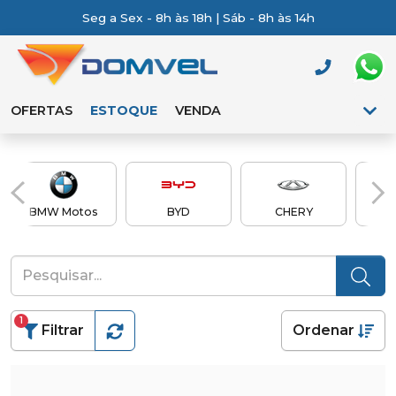
Seg a Sex - 8h às 18h | Sáb - 8h às 14h
OFERTAS
ESTOQUE
VENDA
BMW Motos
BYD
CHERY
Ch
1
Filtrar
Ordenar