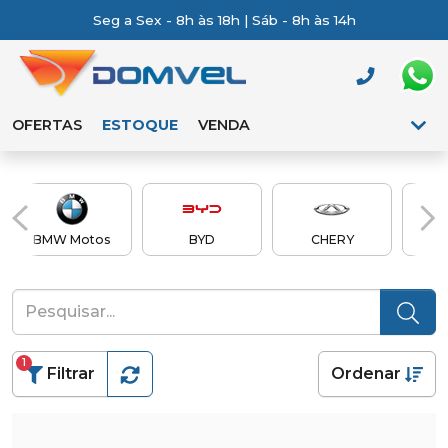
Seg a Sex - 8h às 18h | Sáb - 8h às 14h
OFERTAS
ESTOQUE
VENDA
BMW Motos
BYD
CHERY
Ch
1
Filtrar
Ordenar