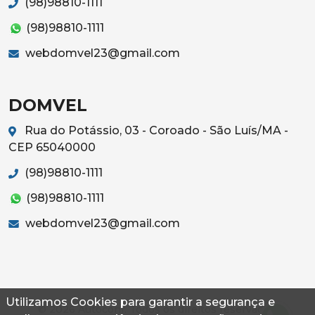
(98)98810-1111
(98)98810-1111
webdomvel23@gmail.com
DOMVEL
Rua do Potássio, 03 - Coroado - São Luís/MA -
CEP 65040000
(98)98810-1111
(98)98810-1111
webdomvel23@gmail.com
Utilizamos Cookies para garantir a segurança e
© 2026 Autoconf. Todos os direitos reservados.