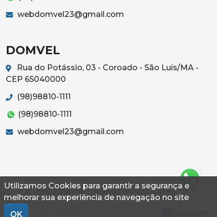
webdomvel23@gmail.com
DOMVEL
Rua do Potássio, 03 - Coroado - São Luís/MA -
CEP 65040000
(98)98810-1111
(98)98810-1111
webdomvel23@gmail.com
Utilizamos Cookies para garantir a segurança e
© 2026 Autoconf. Todos os direitos reservados.
melhorar sua experiência de navegação no site
Termos
Privacidade
OK